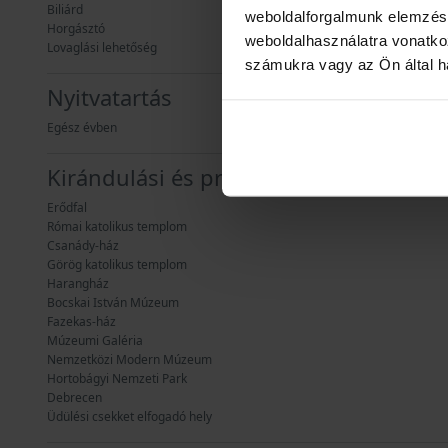
Biliárd
weboldalforgalmunk elemzésé
Horgásztó
weboldalhasználatra vonatko
Lovaglási lehetőség
számukra vagy az Ön által ha
Nyitvatartás
Egész évben
Kirándulási és programlehetőségek
Erődfal
Római katolikus templom
Csanády-ház
Görög katolikus templom
Harangház
Bocskai István Múzeum
Fazekas-ház
Múzeumi Galéria
Nemzetközi Modern Múzeum
Hortobágyi Nemzeti Park
Debrecen
Üdülési csekket elfogadó hely