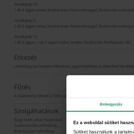
Vendégház IV.
1 db 4 ágyas szoba, konyha teljes felszereltséggel, fürdőszoba zuhanyz
Vendégház V.
2 db 2 ágyas szoba, konyha teljes felszereltséggel, fürdőszoba zuhanyz
Vendégház VI.
1 db 4 ágyas, 1 db 3 ágyas szoba, konyha, fürdőszoba fürdőkáddal, WC
Étkezés
Lehetőség van helyben étkezésre, saját konyhával és étkezővel rendelkezi
Fűtés
A szálláshely fűthető (a fűtés az árat nem befolyásolja).
Beleegyezés
Szolgáltatások
Nagy füves udvar filagóriával
Ez a weboldal sütiket haszn
Szalonnasütési lehetőség
Bográcsozási lehetőség
Sütiket használunk a tartal