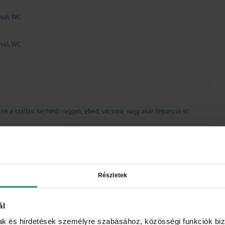
óval, WC
óval, WC
k a szállás! Kérhető: reggeli, ebéd, vacsora, vagy akár félpanzió is!
Részletek
ál
mak és hirdetések személyre szabásához, közösségi funkciók biz