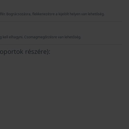
lfér. Bográcsozásra, flekkenezésre a kijelölt helyen van lehetőség.
0-ig kell elhagyni. Csomagmegőrzésre van lehetőség.
oportok részére):