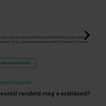
hogy csak egy megrendelő űrlapot kellett kitölteni és máris néhány
Imr
 foglalás. Gyors , rugalmas ügyintézés a jellemző. Köszönöm. Havasi
Oszt
ények megtekintése
etekért kattintson ide!
resztül rendeld meg a szállásod?