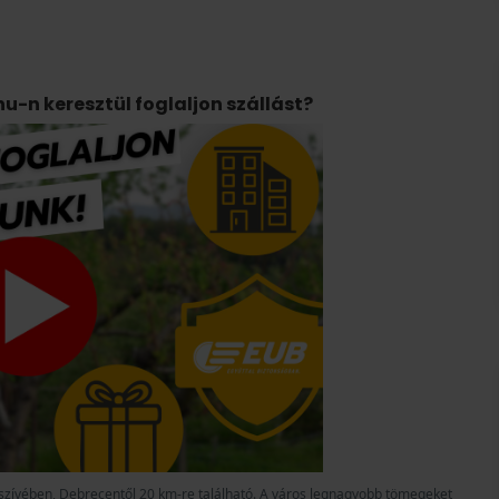
u-n keresztül foglaljon szállást?
szívében, Debrecentől 20 km-re található. A város legnagyobb tömegeket