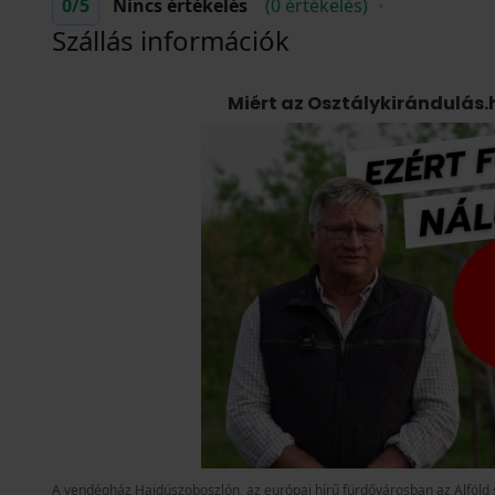
0
/5
Nincs értékelés
(0 értékelés)
Szállás információk
Miért az Osztálykirándulás.h
A vendégház Hajdúszoboszlón, az európai hírű fürdővárosban az Alföld 