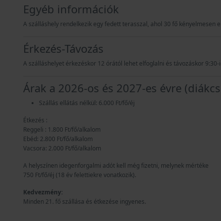
Egyéb információk
A szálláshely rendelkezik egy fedett terasszal, ahol 30 fő kényelmesen e
Érkezés-Távozás
A szálláshelyet érkezéskor 12 órától lehet elfoglalni és távozáskor 9:3
Árak a 2026-os és 2027-es évre (diákcs
Szállás ellátás nélkül: 6.000 Ft/fő/éj
Étkezés :
Reggeli : 1.800 Ft/fő/alkalom
Ebéd: 2.800 Ft/fő/alkalom
Vacsora: 2.000 Ft/fő/alkalom
A helyszínen idegenforgalmi adót kell még fizetni, melynek mértéke
750 Ft/fő/éj (18 év felettiekre vonatkozik).
Kedvezmény:
Minden 21. fő szállása és étkezése ingyenes.