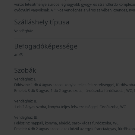
vonzó létesítménye Európa legnagyobb gyógy- és strandfürdő komplexuma
gyógyulni vágyóknak. A **-os vendégház a város szívében, csendes, nyug
Szálláshely típusa
Vendégház
Befogadóképessége
40 fő
Szobák
Vendégház I.
Földszint: 1 db 4 ágyas szoba, konyha teljes felszereltséggel, fürdőszob
Emelet: 3 db 3 ágyas, 1 db 2 ágyas szoba, fürdőszoba fürdőkáddal, WC, f
Vendégház II.
1 db 2 ágyas szoba, konyha teljes felszereltséggel, fürdőszoba, WC
Vendégház III.
Földszint: nappali, konyha, ebédlő, sarokkádas fürdőszoba, WC
Emelet: 4 db 2 ágyas szoba, ezek közül az egyik franciaágyas, fürdőszo