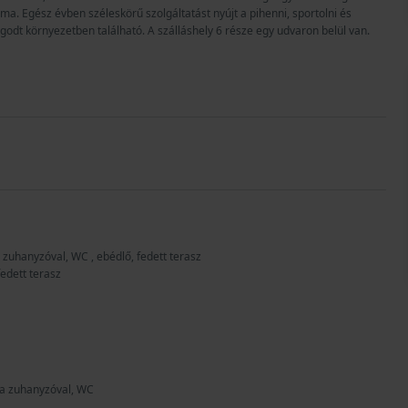
. Egész évben széleskörű szolgáltatást nyújt a pihenni, sportolni és
odt környezetben található. A szálláshely 6 része egy udvaron belül van.
a zuhanyzóval, WC , ebédlő, fedett terasz
edett terasz
ba zuhanyzóval, WC