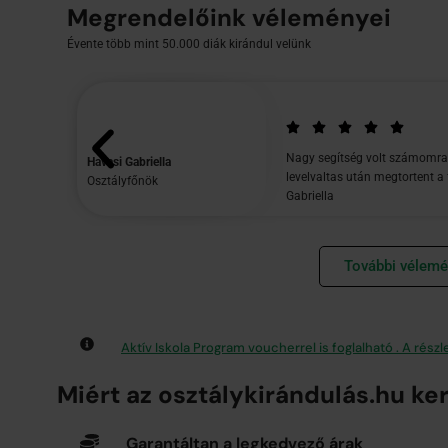
Megrendelőink véleményei
Évente több mint 50.000 diák kirándul velünk
Nagy segítség volt számomra, 
Havasi Gabriella
levelvaltas után megtortent a
Osztályfőnök
Gabriella
További vélem
Aktív Iskola Program voucherrel is foglalható . A részl
Miért az osztálykirándulás.hu ke
Garantáltan a legkedvező árak