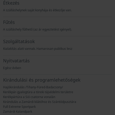
Étkezés
A szálláshelynek saját konyhája és étkezője van.
Fűtés
A szálláshely fűthető (az ár egyeztetést igényel).
Szolgáltatások
Kialakítás alatt vannak. Hamarosan publikus lesz
Nyitvatartás
Egész évben
Kirándulási és programlehetőségek
Hajókirándulás /Tihany-Füred-Badacsony/
Kerékpár-gyalogtúra a töreki tájvédelmi területre
Kerékpártúra a Sió csatorna vonalán
Kirándulás a Zamárdi kilátóhoz és Szántódpusztára
Full Extreme Sportpark
Zamárdi Kalandpark