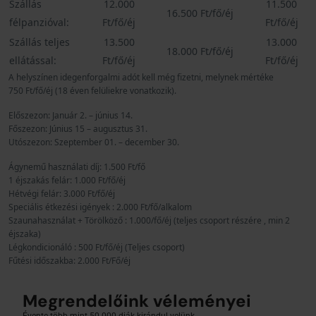
Szállás
12.000
11.500
16.500 Ft/fő/éj
félpanzióval:
Ft/fő/éj
Ft/fő/éj
Szállás teljes
13.500
13.000
18.000 Ft/fő/éj
ellátással:
Ft/fő/éj
Ft/fő/éj
A helyszínen idegenforgalmi adót kell még fizetni, melynek mértéke
750 Ft/fő/éj (18 éven felüliekre vonatkozik).
Előszezon: Január 2. – június 14.
Főszezon: Június 15 – augusztus 31.
Utószezon: Szeptember 01. – december 30.
Ágynemű használati díj: 1.500 Ft/fő
1 éjszakás felár: 1.000 Ft/fő/éj
Hétvégi felár: 3.000 Ft/fő/éj
Speciális étkezési igények : 2.000 Ft/fő/alkalom
Szaunahasználat + Törölköző : 1.000/fő/éj (teljes csoport részére , min 2
éjszaka)
Légkondicionáló : 500 Ft/fő/éj (Teljes csoport)
Fűtési időszakba: 2.000 Ft/Fő/éj
Megrendelőink véleményei