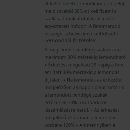
át kell befizetni 3 munkanapon belül,
majd további 38%-ot kell fizetni a
szállásadónak átutalással a vele
egyeztetett módon. A fennmaradó
összeget a helyszínen kell kifizetni.
Lemondási feltételek
A megrendelt vendégéjszaka szám
maximum 30% mértékig lemondható
▪ Érkezést megelőző 28 napig a fent
említett 30% mértékig a lemondás
díjtalan. ▪ Ha lemondás az érkezést
megelőzően 28 napon belül történik
a lemondott vendégéjszakák
értékének 30%-a kötbérként
kiszámlázásra kerül. ▪ Az érkezést
megelőző 72 órában a lemondás
kötbére 100% ▪ Ammennyiben a