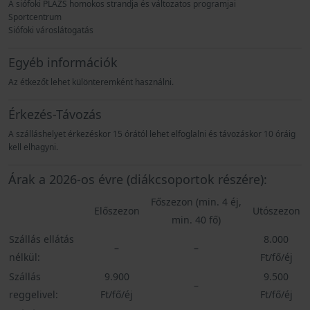
A siófoki PLÁZS homokos strandja és változatos programjai
Sportcentrum
Siófoki városlátogatás
Egyéb információk
Az étkezőt lehet különteremként használni.
Érkezés-Távozás
A szálláshelyet érkezéskor 15 órától lehet elfoglalni és távozáskor 10 óráig
kell elhagyni.
Árak a 2026-os évre (diákcsoportok részére):
Főszezon (min. 4 éj,
Előszezon
Utószezon
min. 40 fő)
Szállás ellátás
8.000
–
–
nélkül:
Ft/fő/éj
Szállás
9.900
9.500
–
reggelivel:
Ft/fő/éj
Ft/fő/éj