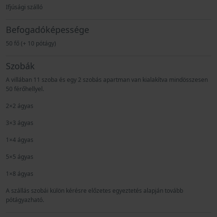
Ifjúsági szálló
Befogadóképessége
50 fő (+ 10 pótágy)
Szobák
A villában 11 szoba és egy 2 szobás apartman van kialakítva mindösszesen
50 férőhellyel.
2×2 ágyas
3×3 ágyas
1×4 ágyas
5×5 ágyas
1×8 ágyas
A szállás szobái külön kérésre előzetes egyeztetés alapján tovább
pótágyazható.