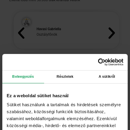
Évente több mint 50.000 diák kirándul velünk
Na
Havasi Gabriella
űrl
Osztályfőnök
meg
Kö
További vélemények megtekintése
Beleegyezés
Részletek
A sütikről
Aktív Iskola Program voucherrel is foglalható . A
Ez a weboldal sütiket használ
részletekért kattintson ide!
Miért az osztálykirándulás.hu
Sütiket használunk a tartalmak és hirdetések személyre
keresztül rendeld meg a
szabásához, közösségi funkciók biztosításához,
szállásod?
valamint weboldalforgalmunk elemzéséhez. Ezenkívül
közösségi média-, hirdető- és elemező partnereinkkel