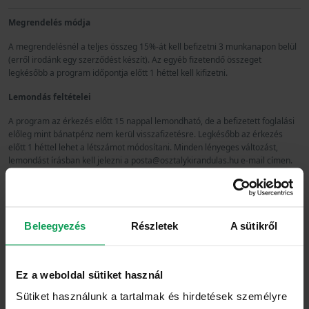
Megrendelés módja
A megrendelésnél a teljes összeg 15%-át kell befizetni 3 munkanapon belül
(erről irodánk egy szerződést készít). Az egyéb fizetendő összeget
legkésőbb a program időpontja előtt 1 héttel kell kifizetni.
Lemondás feltételei
A program az érkezés előtt 15 nappal lemondható, de a befizetett foglalási
előleg mint bánatpénz nem kerül visszafizetésre. Legkésőbb az érkezés
előtt 1 héttel lehet a létszámot módosítani. Minden lényeges változást,
lemondást írásban kell jelezni a posta@osztalykirandulas.hu e-mail címen.
Létszámlemondás esetén a szolgáltatást nem igénylő személyek befizetett
foglalási előlege nem számolható bele az egyéb fizetendő összegbe. A
Megrendelő tudomásul veszi, hogy a programtól való – bármely okból
felmerülő – távolmaradás esetén a foglalási előleget nem követelheti vissza.
Beleegyezés
Részletek
A sütikről
A foglalási előleg befizetése utáni változások nem módosítják a díj mértékét,
azaz ha csökken vagy növekszik a létszám, illetve változik a megrendelt
szolgáltatás, a foglalási előleg változatlan marad.
Ez a weboldal sütiket használ
A programon – lemondás nélküli – meg nem jelenés esetén, valamint az
Sütiket használunk a tartalmak és hirdetések személyre
igényelt időponttól számított 1 héten belül történő lemondás esetén a