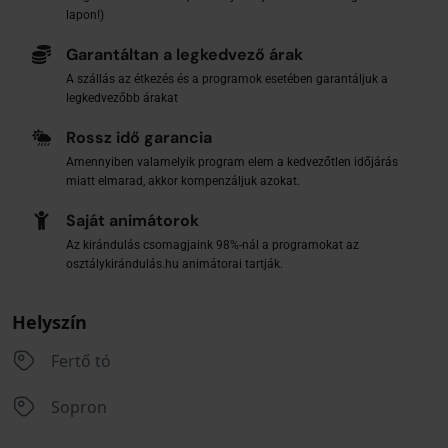
lapon!)
Garantáltan a legkedvező árak
A szállás az étkezés és a programok esetében garantáljuk a
legkedvezőbb árakat
Rossz idő garancia
Amennyiben valamelyik program elem a kedvezőtlen időjárás
miatt elmarad, akkor kompenzáljuk azokat.
Saját animátorok
Az kirándulás csomagjaink 98%-nál a programokat az
osztálykirándulás.hu animátorai tartják.
Helyszín
Fertő tó
Sopron