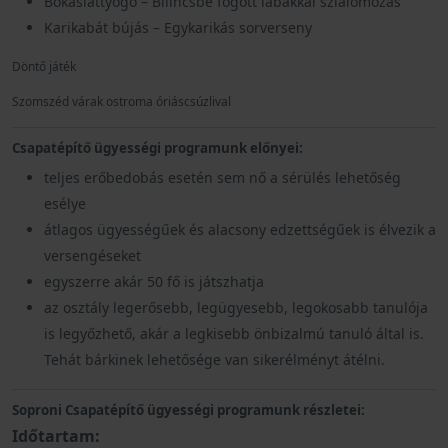
Bokaslattyogó – Bilincsbe fogott lábakkal szlalomozás
Karikabát bújás – Egykarikás sorverseny
Döntő játék
Szomszéd várak ostroma óriáscsúzlival
Csapatépítő ügyességi programunk előnyei:
teljes erőbedobás esetén sem nő a sérülés lehetőség
esélye
átlagos ügyességűek és alacsony edzettségűek is élvezik a
versengéseket
egyszerre akár 50 fő is játszhatja
az osztály legerősebb, legügyesebb, legokosabb tanulója
is legyőzhető, akár a legkisebb önbizalmú tanuló által is.
Tehát bárkinek lehetősége van sikerélményt átélni.
Soproni Csapatépítő ügyességi programunk részletei:
Időtartam: