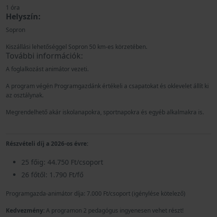
1 óra
Helyszín:
Sopron
Kiszállási lehetőséggel Sopron 50 km-es körzetében.
További információk:
A foglalkozást animátor vezeti.
A program végén Programgazdánk értékeli a csapatokat és oklevelet állít ki
az osztálynak.
Megrendelhető akár iskolanapokra, sportnapokra és egyéb alkalmakra is.
Részvételi díj a 2026-os évre:
25 főig: 44.750 Ft/csoport
26 főtől: 1.790 Ft/fő
Programgazda-animátor díja: 7.000 Ft/csoport (igénylése kötelező)
Kedvezmény:
A programon 2 pedagógus ingyenesen vehet részt!